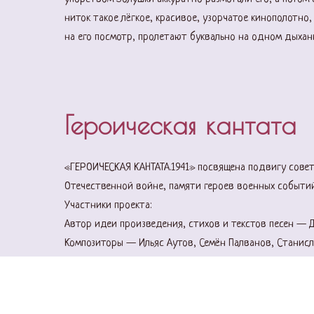
ниток такое лёгкое, красивое, узорчатое кинополотно,
на его посмотр, пролетают буквально на одном дыхан
Героическая кантата
«ГЕРОИЧЕСКАЯ КАНТАТА.1941» посвящена подвигу совет
Отечественной войне, памяти героев военных событи
Участники проекта:
Автор идеи произведения, стихов и текстов песен — 
Композиторы — Ильяс Аутов, Семён Палванов, Станисл
Аранжировка — группа «Мотор-Роллер» (Ильяс Аутов,
Частухин, Артём Пыльнов, Александр Будько)
Исполнение — группа «Мотор-Роллер» и оркестр Каза