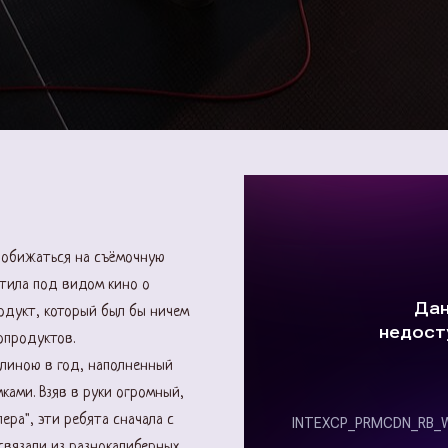
ы обижаться на съёмочную
стила под видом кино о
одукт, который был бы ничем
опродуктов.
длиною в год, наполненный
ками. Взяв в руки огромный,
ра", эти ребята сначала с
связали из разнокалиберных