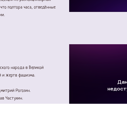
 что полтора часа, отведённые
ии.
ского народа в Великой
й и жертв фашизма.
Дмитрий Рогозин.
ав Частухин.
 Семён Палванов, Станислав
хской национальной