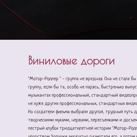
Виниловые дороги
"Мотор-Роллер " - группа не вредная. Она не стала б
группу, если бы та, особо не парясь, быстренько выпу
музыкантах профессиональный, стандартный видеопр
не хуже других профессиональных, стандартных виде
Но создатели фильма выбрали другой, трудный путь 
творческими муками, нервами, пересъемками и досъем
пестрый клубок тридцатилетней истории "Мотор-Ролле
упорством Золушки аккуратно размотали его, а потом 