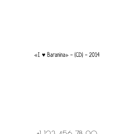
«I ♥ Baranina» - (CD) - 2014
+1 123 456 78 90