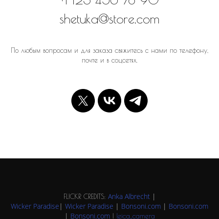
shetuka@store.com
По любым вопросам и для заказа свяжитесь с нами по телефону,
почте и в соцсетях.
Anka Albrecht
|
FLICKR CREDITS:
Wicker Paradise
|
Wicker Paradise
|
Bonsoni.com
|
Bonsoni.com
|
Bonsoni.com
|
leica_camera